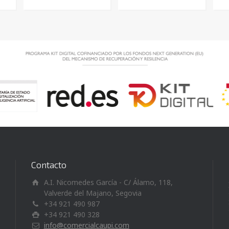
Contacto
A.I. Nicomedes García - C/ Álamo, 118,
Valverde del Majano, Segovia
+34 921 490 987
+34 921 490 328
info@comercialcaupi.com