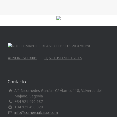
AENOR ISO 9001
IQNET ISO 9001:2015
Contacto
A.I. Nicomedes García - C/ Álamo, 118, Valverde del
Majano, Segovia
+34 921 490 987
+34 921 490 328
info@comercialcaupi.com