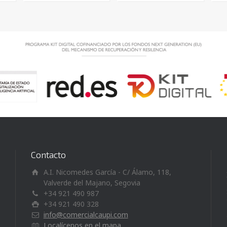
Contacto
A.I. Nicomedes García - C/ Álamo, 118,
Valverde del Majano, Segovia
+34 921 490 987
+34 921 490 328
info@comercialcaupi.com
Localícenos en el mapa