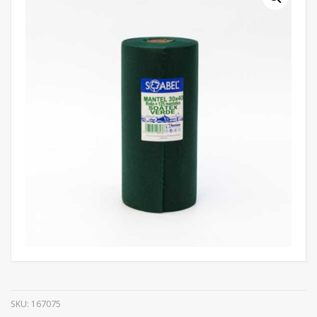
SKU:
167075