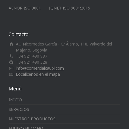
AENOR ISO 9001
IQNET ISO 9001:2015
Contacto
A.I. Nicomedes García - C/ Álamo, 118, Valverde del
Majano, Segovia
+34 921 490 987
+34 921 490 328
info@comercialcaupi.com
Localícenos en el mapa
Menú
INICIO
SERVICIOS
NUESTROS PRODUCTOS
EQUIPO HUMANO