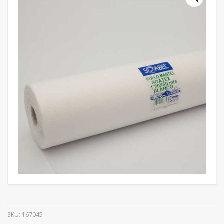
SKU:
167045