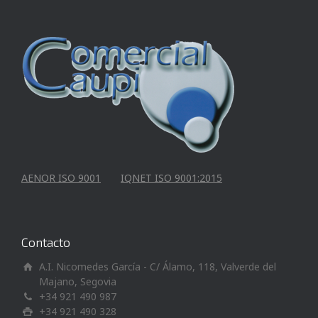
AENOR ISO 9001
IQNET ISO 9001:2015
Contacto
A.I. Nicomedes García - C/ Álamo, 118, Valverde del
Majano, Segovia
+34 921 490 987
+34 921 490 328