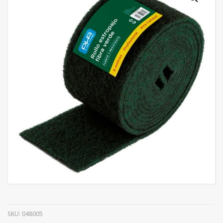
SKU:
048005