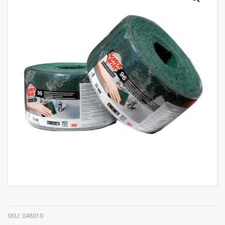
SKU:
048010