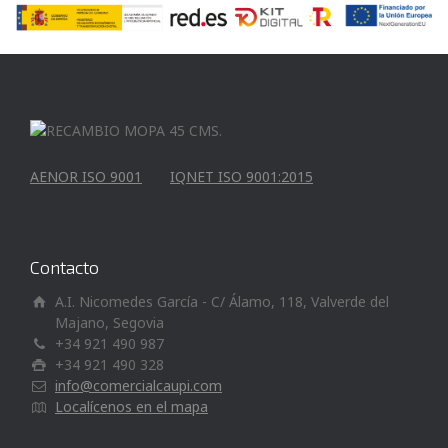
AENOR ISO 9001
IQNET ISO 9001:2015
Contacto
A.I. Nicomedes García - C/ Álamo, 118, Valverde del
Majano, Segovia
+34 921 490 987
+34 921 490 328
info@comercialcaupi.com
Localícenos en el mapa