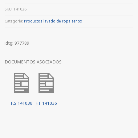
SKU:
141036
Categoría:
Productos lavado de ropa zenox
idtg: 977789
DOCUMENTOS ASOCIADOS:
F.S 141036
F.T 141036