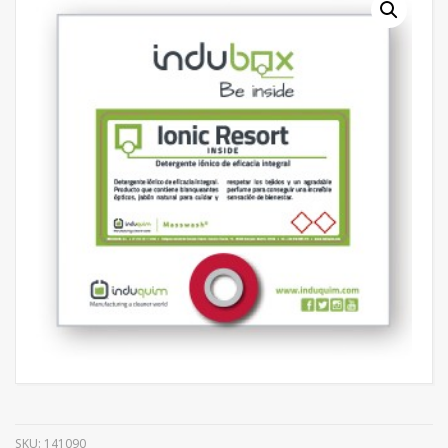
SKU:
141090