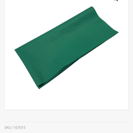
SKU:
167015