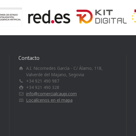
Contacto
A.I. Nicomedes García - C/ Álamo, 118,
Valverde del Majano, Segovia
+34 921 490 987
+34 921 490 328
info@comercialcaupi.com
Localícenos en el mapa