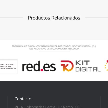
Productos Relacionados
Contacto
A.I. Nicomedes García - C/ Álamo, 118,