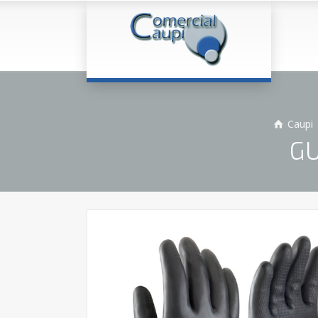
Caupi
GU