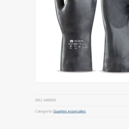
SKU:
049030
Categoría:
Guantes especiales