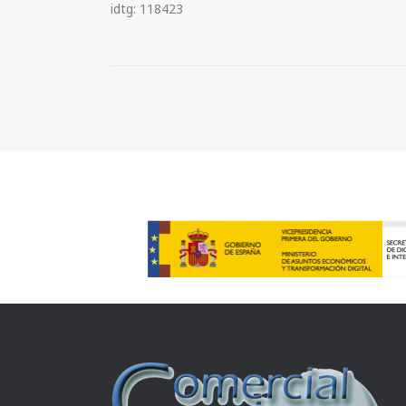
idtg: 118423