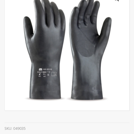
SKU:
049035