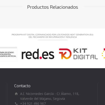
Productos Relacionados
Contacto
A.I. Nicomedes García - C/ Álamo, 118,
Valverde del Majano, Segovia
+34 921 490 987