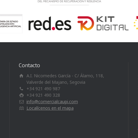
Contacto
A.I. Nicomedes García - C/ Álamo, 118,
Valverde del Majano, Segovia
+34 921 490 987
+34 921 490 328
info@comercialcaupi.com
Localícenos en el mapa