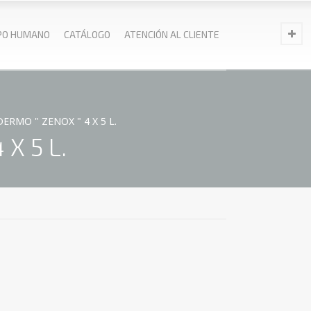
PO HUMANO
CATÁLOGO
ATENCIÓN AL CLIENTE
RMO " ZENOX " 4 X 5 L.
X 5 L.