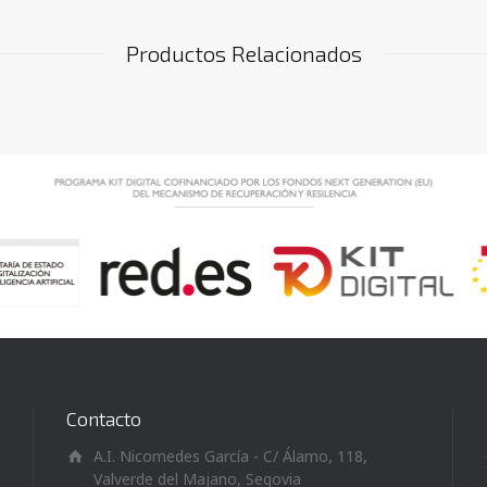
Productos Relacionados
Contacto
A.I. Nicomedes García - C/ Álamo, 118,
Valverde del Majano, Segovia