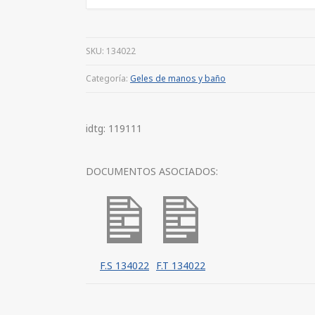
SKU:
134022
Categoría:
Geles de manos y baño
idtg: 119111
DOCUMENTOS ASOCIADOS:
F.S 134022
F.T 134022