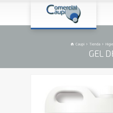
Caupi
Tienda
Higi
GEL D