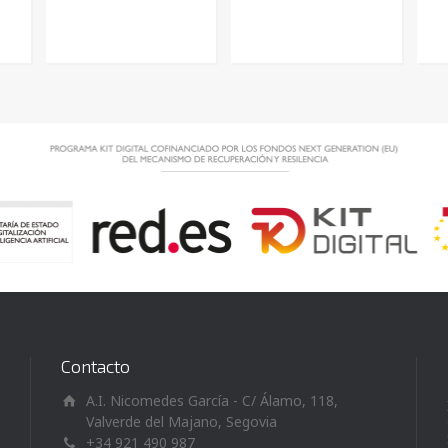
Contacto
A.I. Nicomedes García - C/ Álamo, 118,
Valverde del Majano, Segovia
+34 921 490 987