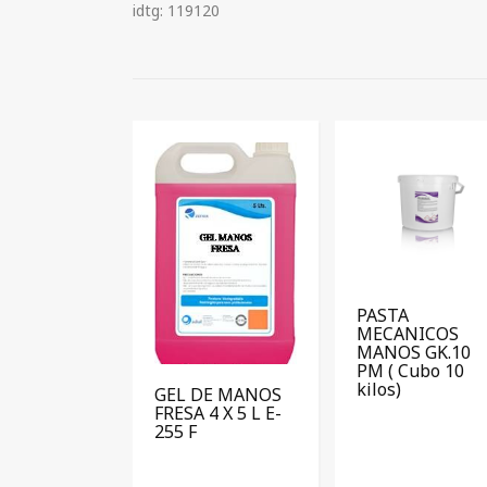
idtg: 119120
PASTA
MECANICOS
MANOS GK.10
PM ( Cubo 10
kilos)
GEL DE MANOS
FRESA 4 X 5 L E-
255 F