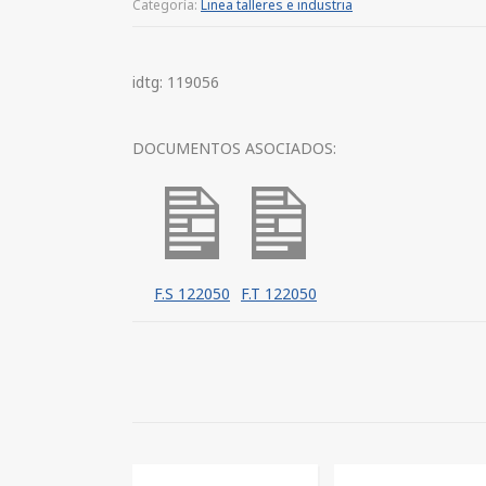
Categoría:
Linea talleres e industria
idtg: 119056
DOCUMENTOS ASOCIADOS:
F.S 122050
F.T 122050