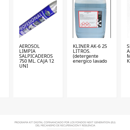
AEROSOL
KLINER AK-6 25
S
LIMPIA
LITROS.
A
SALPICADEROS
(detergente
M
750 ML. CAJA 12
energico lavado
K
UNI