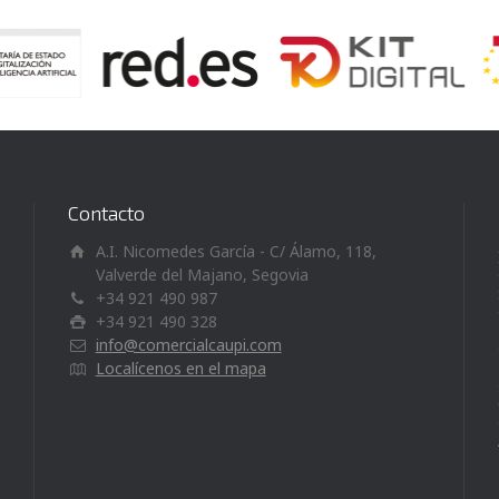
Contacto
A.I. Nicomedes García - C/ Álamo, 118,
Valverde del Majano, Segovia
+34 921 490 987
+34 921 490 328
info@comercialcaupi.com
Localícenos en el mapa