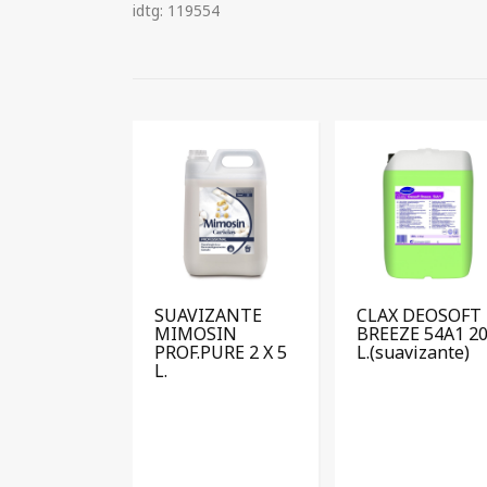
idtg: 119554
SUAVIZANTE
CLAX DEOSOFT
MIMOSIN
BREEZE 54A1 2
PROF.PURE 2 X 5
L.(suavizante)
L.