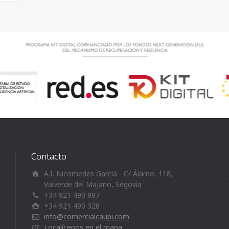
Contacto
A.I. Nicomedes García - C/ Álamo, 118,
Valverde del Majano, Segovia
+34 921 490 987
+34 921 490 328
info@comercialcaupi.com
Localícenos en el mapa