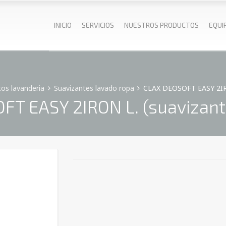
INICIO
SERVICIOS
NUESTROS PRODUCTOS
EQUI
os lavanderia
Suavizantes lavado ropa
CLAX DEOSOFT EASY 2IRON
T EASY 2IRON L. (suavizante