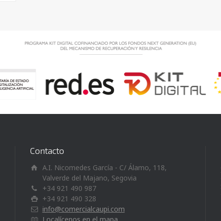
Contacto
A.I. Nicomedes García - C/ Álamo, 118,
Valverde del Majano, Segovia
+34 921 490 987
+34 921 490 328
info@comercialcaupi.com
Localícenos en el mapa