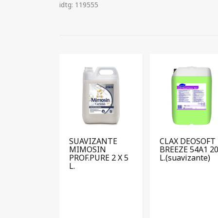
idtg: 119555
SUAVIZANTE
CLAX DEOSOFT
MIMOSIN
BREEZE 54A1 2
PROF.PURE 2 X 5
L.(suavizante)
L.