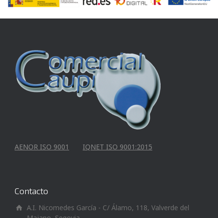
AENOR ISO 9001
IQNET ISO 9001:2015
Contacto
A.I. Nicomedes García - C/ Álamo, 118, Valverde del
Majano, Segovia