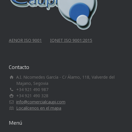
AENOR ISO 9001
IQNET ISO 9001:2015
Contacto
A.I. Nicomedes García - C/ Álamo, 118, Valverde del
Majano, Segovia
+34 921 490 987
+34 921 490 328
info@comercialcaupi.com
Localícenos en el mapa
Menú