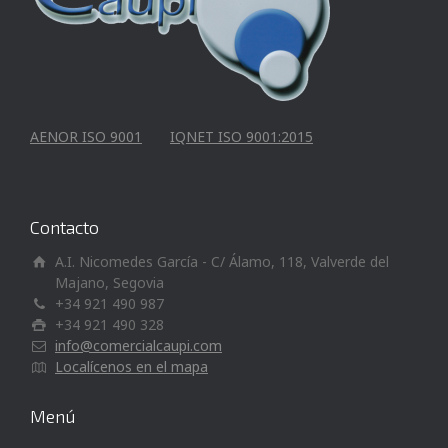
AENOR ISO 9001
IQNET ISO 9001:2015
Contacto
A.I. Nicomedes García - C/ Álamo, 118, Valverde del
Majano, Segovia
+34 921 490 987
+34 921 490 328
info@comercialcaupi.com
Localícenos en el mapa
Menú