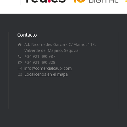
Contacto
A.I. Nicomedes García - C/ Álamo, 118,
Valverde del Majano, Segovia
+34 921 490 987
+34 921 490 328
info@comercialcaupi.com
Localícenos en el mapa