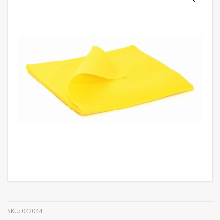
SKU:
042044