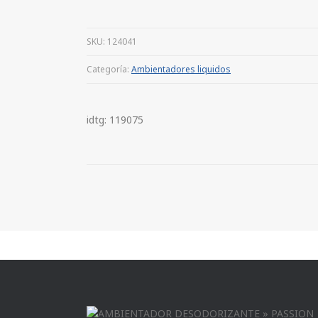
SKU:
124041
Categoría:
Ambientadores liquidos
idtg: 119075