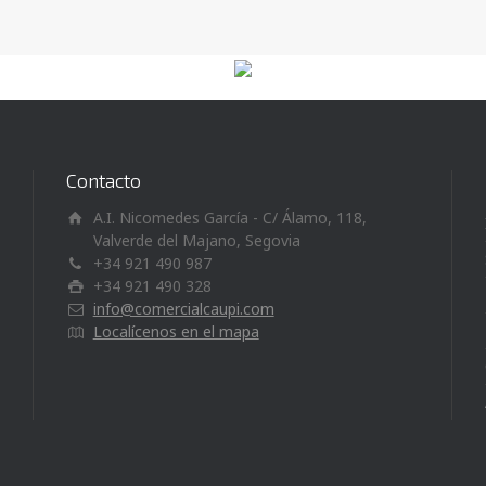
Contacto
A.I. Nicomedes García - C/ Álamo, 118,
Valverde del Majano, Segovia
+34 921 490 987
+34 921 490 328
info@comercialcaupi.com
Localícenos en el mapa