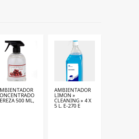
AMBIENTADOR
AMBIENTADOR
CONCENTRADO
LIMON »
EREZA 500 ML,
CLEANING » 4 X
5 L. E-270 E