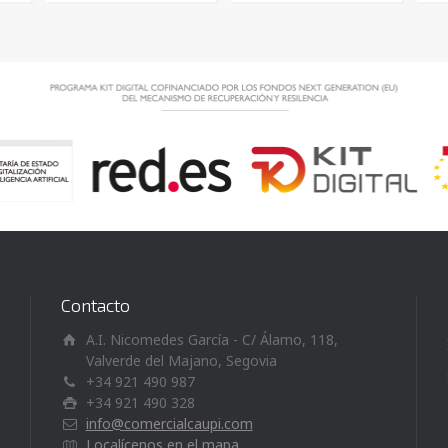
Contacto
A.I. Nicomedes García - C/ Álamo, 118,
Valverde del Majano, Segovia
+34 921 490 987
+34 921 490 328
info@comercialcaupi.com
Localícenos en el mapa