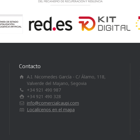
Contacto
A.I. Nicomedes García - C/ Álamo, 118,
Valverde del Majano, Segovia
+34 921 490 987
+34 921 490 328
info@comercialcaupi.com
Localícenos en el mapa