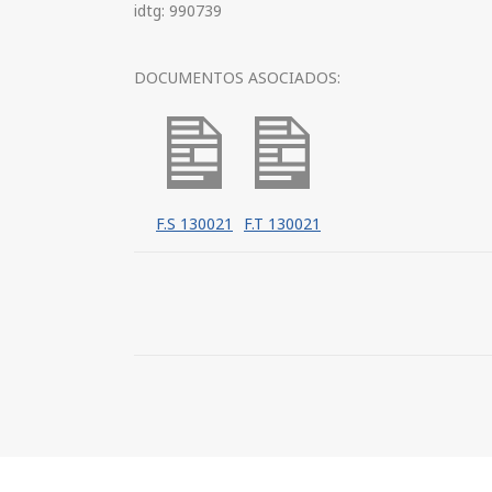
idtg: 990739
DOCUMENTOS ASOCIADOS:
F.S 130021
F.T 130021