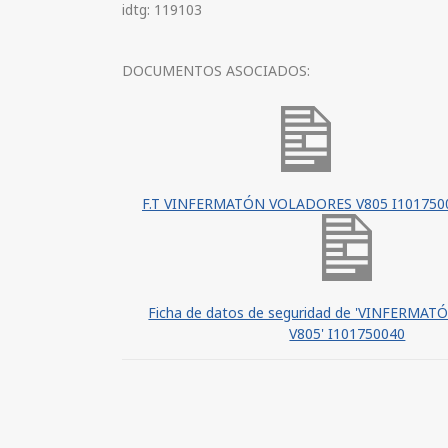
idtg: 119103
DOCUMENTOS ASOCIADOS:
F.T VINFERMATÓN VOLADORES V805 I101750
Ficha de datos de seguridad de 'VINFERM
V805' I101750040