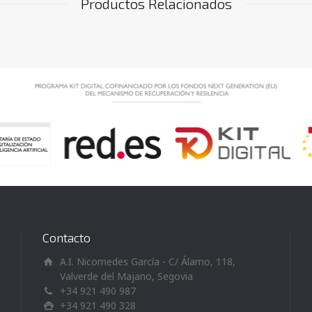
Productos Relacionados
Contacto
A.I. Nicomedes García - C/ Álamo, 118,
Valverde del Majano, Segovia
+34 921 490 987
+34 921 490 328