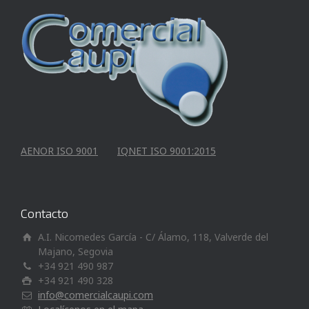
AENOR ISO 9001
IQNET ISO 9001:2015
Contacto
A.I. Nicomedes García - C/ Álamo, 118, Valverde del
Majano, Segovia
+34 921 490 987
+34 921 490 328
info@comercialcaupi.com