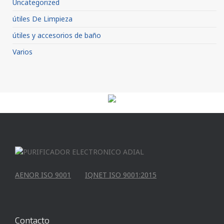
Uncategorized
útiles De Limpieza
útiles y accesorios de baño
Varios
AENOR ISO 9001
IQNET ISO 9001:2015
Contacto