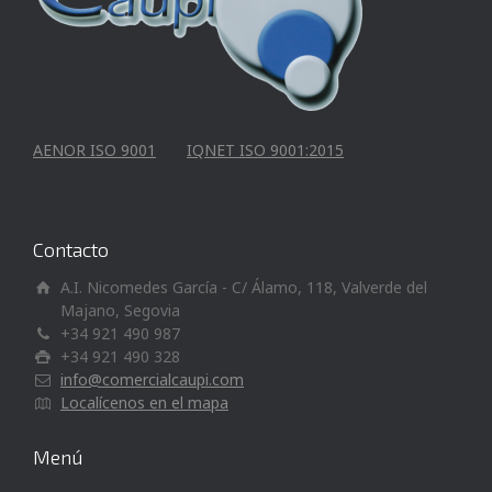
AENOR ISO 9001
IQNET ISO 9001:2015
Contacto
A.I. Nicomedes García - C/ Álamo, 118, Valverde del
Majano, Segovia
+34 921 490 987
+34 921 490 328
info@comercialcaupi.com
Localícenos en el mapa
Menú