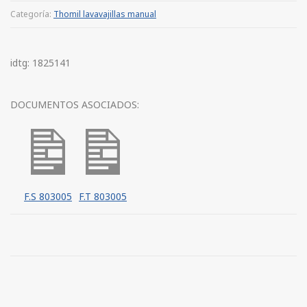
Categoría:
Thomil lavavajillas manual
idtg: 1825141
DOCUMENTOS ASOCIADOS:
F.S 803005
F.T 803005