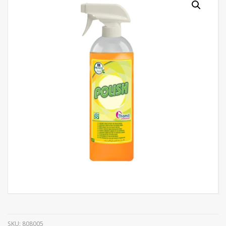
SKU:
808005