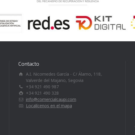
Contacto
A.I. Nicomedes García - C/ Álamo, 118,
Valverde del Majano, Segovia
+34 921 490 987
+34 921 490 328
info@comercialcaupi.com
Localícenos en el mapa