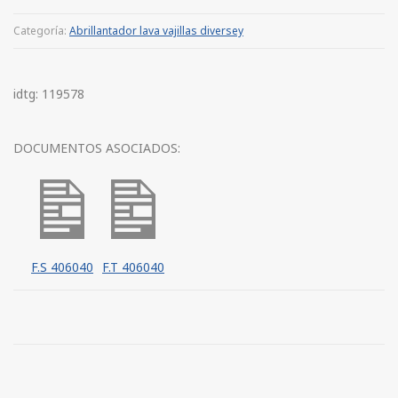
Categoría:
Abrillantador lava vajillas diversey
idtg: 119578
DOCUMENTOS ASOCIADOS:
F.S 406040
F.T 406040