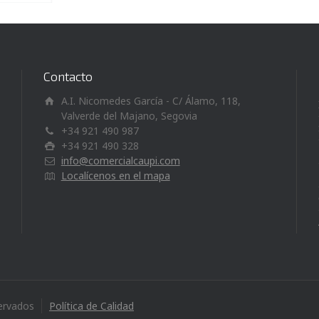
Contacto
A.I. Nicomedes García - C/ Álamo, 118,
Valverde del Majano, Segovia
+34 921 490 987
+34 921 490 328
info@comercialcaupi.com
Localícenos en el mapa
ervados
Política de Calidad