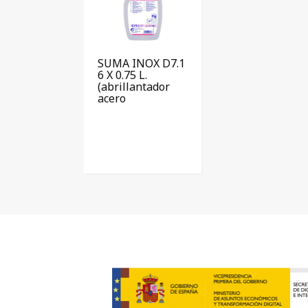
SUMA INOX D7.1
6 X 0.75 L.
(abrillantador
acero