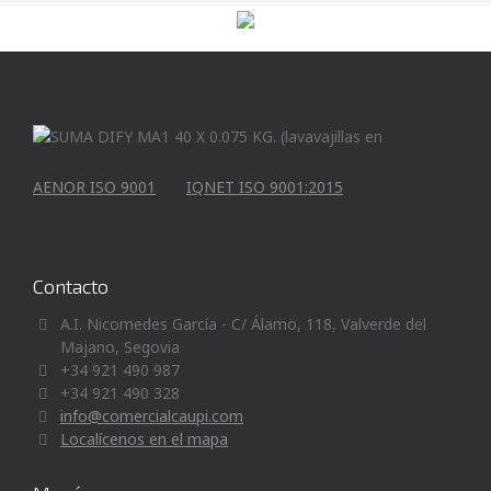
AENOR ISO 9001
IQNET ISO 9001:2015
Contacto
A.I. Nicomedes García - C/ Álamo, 118, Valverde del
Majano, Segovia
+34 921 490 987
+34 921 490 328
info@comercialcaupi.com
Localícenos en el mapa