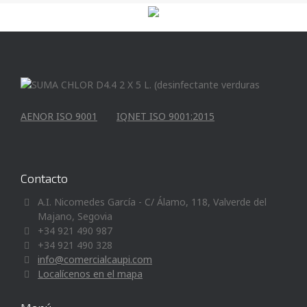
AENOR ISO 9001
IQNET ISO 9001:2015
Contacto
A.I. Nicomedes García - C/ Álamo, 118, Valverde del
Majano, Segovia
+34 921 490 987
+34 921 490 328
info@comercialcaupi.com
Localícenos en el mapa