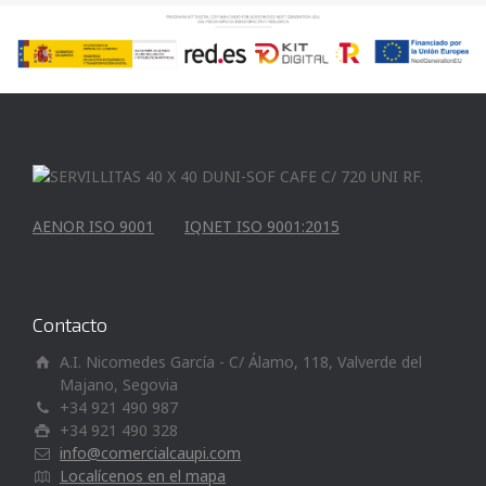
AENOR ISO 9001
IQNET ISO 9001:2015
Contacto
A.I. Nicomedes García - C/ Álamo, 118, Valverde del
Majano, Segovia
+34 921 490 987
+34 921 490 328
info@comercialcaupi.com
Localícenos en el mapa