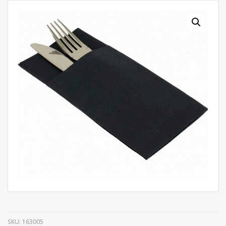
SKU:
163005