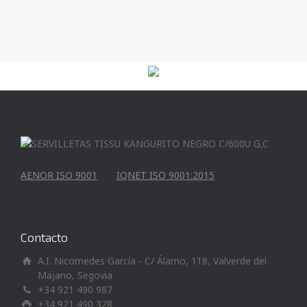
AENOR ISO 9001
IQNET ISO 9001:2015
Contacto
A.I. Nicomedes García - C/ Álamo, 118, Valverde del
Majano, Segovia
+34 921 490 987
+34 921 490 328