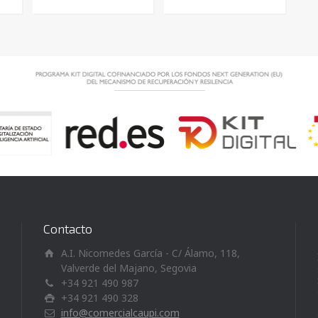
Contacto
A.I. Nicomedes García - C/ Álamo, 118,
Valverde del Majano, Segovia
+34 921 490 987
+34 921 490 328
info@comercialcaupi.com