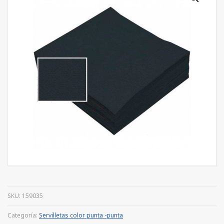
SKU:
159035
Categoría:
Servilletas color punta -punta