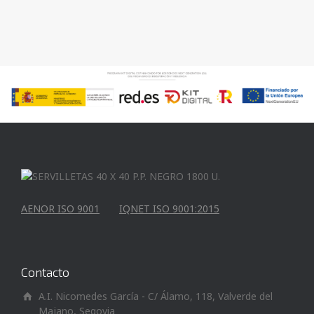
AENOR ISO 9001
IQNET ISO 9001:2015
Contacto
A.I. Nicomedes García - C/ Álamo, 118, Valverde del
Majano, Segovia