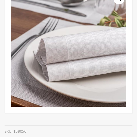
SKU:
159056