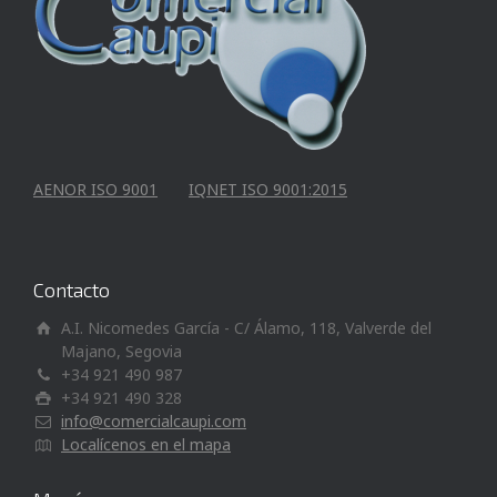
AENOR ISO 9001
IQNET ISO 9001:2015
Contacto
A.I. Nicomedes García - C/ Álamo, 118, Valverde del
Majano, Segovia
+34 921 490 987
+34 921 490 328
info@comercialcaupi.com
Localícenos en el mapa