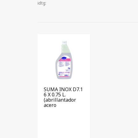
idtg:
SUMA INOX D7.1
6 X 0.75 L.
(abrillantador
acero