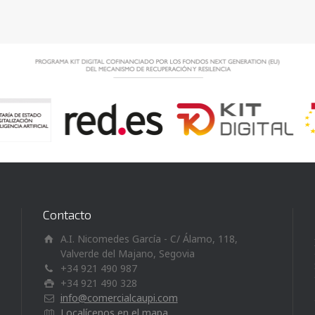
Contacto
A.I. Nicomedes García - C/ Álamo, 118,
Valverde del Majano, Segovia
+34 921 490 987
+34 921 490 328
info@comercialcaupi.com
Localícenos en el mapa