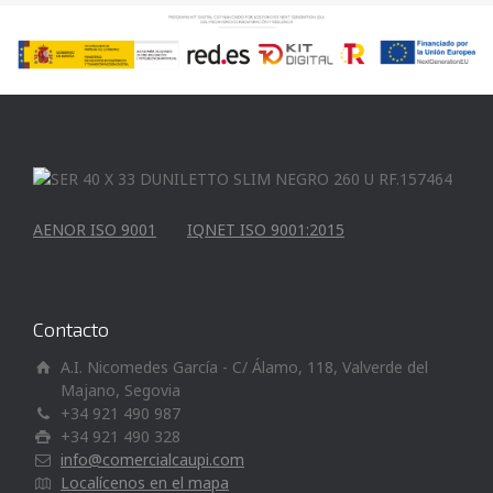
AENOR ISO 9001
IQNET ISO 9001:2015
Contacto
A.I. Nicomedes García - C/ Álamo, 118, Valverde del
Majano, Segovia
+34 921 490 987
+34 921 490 328
info@comercialcaupi.com
Localícenos en el mapa