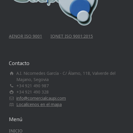
AENOR ISO 9001
IQNET ISO 9001:2015
Contacto
A.I. Nicomedes García - C/ Álamo, 118, Valverde del
Majano, Segovia
+34 921 490 987
+34 921 490 328
info@comercialcaupi.com
Localícenos en el mapa
Menú
INICIO